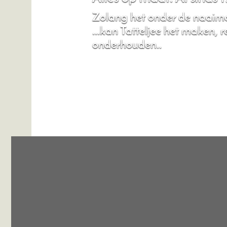
Zolang het onder de naaima
...kan Tatteljee het maken, 
onderhouden..