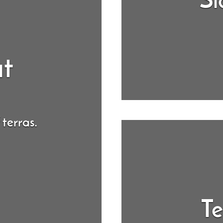
Sl
at
 terras.
Te