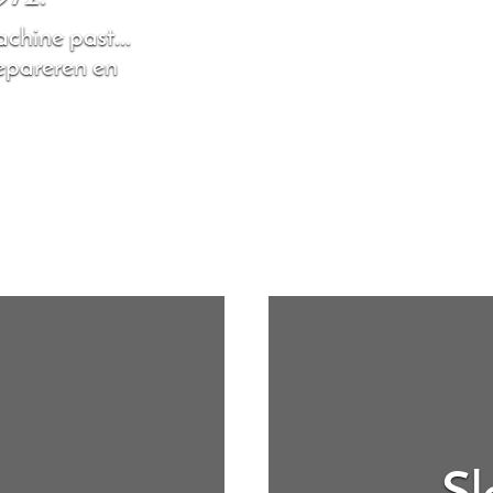
chine past...
repareren en