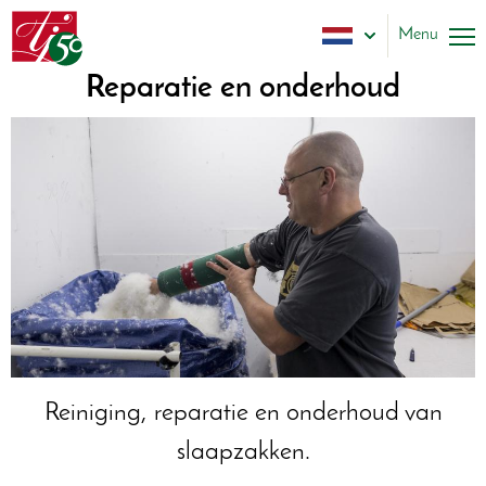
Overslaan
Tatteljee
en
Menu
Dutch
naar
de
Reparatie en onderhoud
Slapen
inhoud
gaan
Tenten
Tipi'sch
Luifels
Overige
Reparatie
Over ons
Reiniging, reparatie en onderhoud van
Contact
slaapzakken.