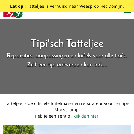
Overslaan
Tatteljee
Let op !
Tatteljee is verhuisd naar Weesp op Het Domijn.
en
Menu
Dutch
naar
de
inhoud
gaan
Tipi'sch Tatteljee
Reparaties, aanpassingen en luifels voor alle tipi's.
Zelf een tipi ontwerpen kan ook...
Tatteljee is de officiele luifelmaker en reparateur voor Tentipi-
Moosecamp.
Heb je een Tentipi,
kijk dan hier
.